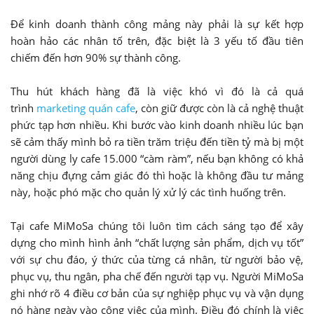
Để kinh doanh thành công mảng này phải là sự kết hợp
hoàn hảo các nhân tố trên, đặc biệt là 3 yếu tố đầu tiên
chiếm đến hơn 90% sự thành công.
Thu hút khách hàng đã là việc khó vì đó là cả quá
trình
marketing quán cafe
, còn giữ được còn là cả nghệ thuật
phức tạp hơn nhiều. Khi bước vào kinh doanh nhiều lúc bạn
sẽ cảm thấy mình bỏ ra tiền trăm triệu đến tiền tỷ mà bị một
người dùng ly cafe 15.000 “càm ràm”, nếu bạn không có khả
năng chịu đựng cảm giác đó thì hoặc là không đầu tư mảng
này, hoặc phó mặc cho quản lý xử lý các tình huống trên.
Tại cafe MiMoSa chúng tôi luôn tìm cách sáng tạo để xây
dựng cho mình hình ảnh “chất lượng sản phẩm, dịch vụ tốt”
với sự chu đáo, ý thức của từng cá nhân, từ người bảo vệ,
phục vụ, thu ngân, pha chế đến người tạp vụ. Người MiMoSa
ghi nhớ rõ 4 điều cơ bản của sự nghiệp phục vụ và vận dụng
nó hàng ngày vào công việc của mình. Điều đó chính là việc