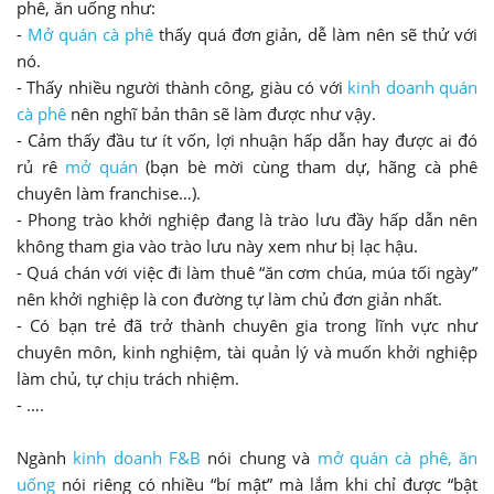
phê, ăn uống như:
-
Mở quán cà phê
thấy quá đơn giản, dễ làm nên sẽ thử với
nó.
- Thấy nhiều người thành công, giàu có với
kinh doanh quán
cà phê
nên nghĩ bản thân sẽ làm được như vậy.
- Cảm thấy đầu tư ít vốn, lợi nhuận hấp dẫn hay được ai đó
rủ rê
mở quán
(bạn bè mời cùng tham dự, hãng cà phê
chuyên làm franchise…).
- Phong trào khởi nghiệp đang là trào lưu đầy hấp dẫn nên
không tham gia vào trào lưu này xem như bị lạc hậu.
- Quá chán với việc đi làm thuê “ăn cơm chúa, múa tối ngày”
nên khởi nghiệp là con đường tự làm chủ đơn giản nhất.
- Có bạn trẻ đã trở thành chuyên gia trong lĩnh vực như
chuyên môn, kinh nghiệm, tài quản lý và muốn khởi nghiệp
làm chủ, tự chịu trách nhiệm.
- ….
Ngành
kinh doanh F&B
nói chung và
mở quán cà phê, ăn
uống
nói riêng có nhiều “bí mật” mà lắm khi chỉ được “bật