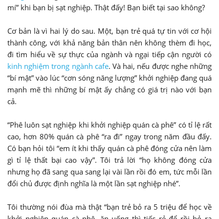
mí” khi bạn bị sạt nghiệp. Thật đấy! Bạn biết tại sao không?
Cơ bản là vì hai lý do sau. Một, bạn trẻ quá tự tin với cơ hội
thành công, với khả năng bản thân nên không thèm đi học,
đi tìm hiểu về sự thực của ngành và ngại tiếp cận người có
kinh nghiệm trong ngành cafe
. Và hai, nếu được nghe những
“bí mật” vào lúc “cơn sóng năng lượng” khởi nghiệp đang quá
mạnh mẽ thì những bí mật ấy chẳng có giá trị nào với bạn
cả.
“Phê luôn sạt nghiệp khi khởi nghiệp quán cà phê” có tỉ lệ rất
cao, hơn 80% quán cà phê “ra đi” ngay trong năm đầu đấy.
Có bạn hỏi tôi “em ít khi thấy quán cà phê đóng cửa nên làm
gì tỉ lệ thất bại cao vậy”. Tôi trả lời “họ không đóng cửa
nhưng họ đã sang qua sang lại vài lần rồi đó em, tức mỗi lần
đổi chủ được định nghĩa là một lần sạt nghiệp nhé”.
Tôi thường nói đùa mà thật “bạn trẻ bỏ ra 5 triệu để học về
khởi nghiệp quán cà phê, ăn uống thì tiếc rẻ để rồi bỏ ra