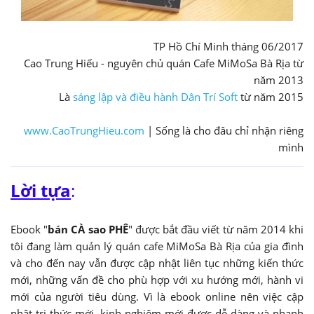
TP Hồ Chí Minh tháng 06/2017
Cao Trung Hiếu - nguyên chủ quán Cafe MiMoSa Bà Rịa từ
năm 2013
Là
sáng lập và điều hành Dân Trí Soft
từ năm 2015
www.CaoTrungHieu.com
| Sống là cho đâu chỉ nhận riêng
mình
Lời tựa
:
Ebook "
bán CÀ sao PHÊ
" được bắt đầu viết từ năm 2014 khi
tôi đang làm quản lý quán cafe MiMoSa Bà Rịa của gia đình
và cho đến nay vẫn được cập nhật liên tục những kiến thức
mới, những vấn đề cho phù hợp với xu hướng mới, hành vi
mới của người tiêu dùng. Vì là ebook online nên việc cập
nhật tri thức mới, kinh nghiệm mới được dễ dàng và nhanh