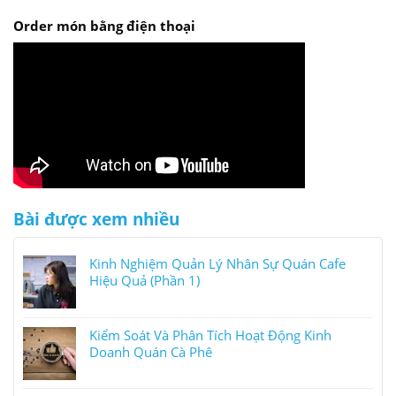
Order món bằng điện thoại
Bài được xem nhiều
Kinh Nghiệm Quản Lý Nhân Sự Quán Cafe
Hiệu Quả (Phần 1)
Kiểm Soát Và Phân Tích Hoạt Động Kinh
Doanh Quán Cà Phê