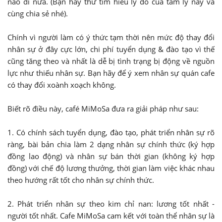
nào đi nữa. (Bạn hãy thử tìm hiểu lý do của tâm lý này và
cùng chia sẻ nhé).
Chính vì người làm có ý thức tạm thời nên mức độ thay đổi
nhân sự ở đây cực lớn, chi phí tuyển dụng & đào tạo vì thế
cũng tăng theo và nhất là dễ bị tình trạng bị động về nguồn
lực như thiếu nhân sự. Bạn hãy để ý xem nhân sự quán cafe
có thay đổi xoành xoạch không.
Biết rõ điều này, café MiMoSa đưa ra giải pháp như sau:
1. Có chính sách tuyển dụng, đào tạo, phát triển nhân sự rõ
ràng, bài bản chia làm 2 dạng nhân sự chính thức (ký hợp
đồng lao động) và nhân sự bán thời gian (không ký hợp
đồng) với chế độ lương thưởng, thời gian làm việc khác nhau
theo hướng rất tốt cho nhân sự chính thức.
2. Phát triển nhân sự theo kim chỉ nan: lương tốt nhất -
người tốt nhất. Cafe MiMoSa cam kết với toàn thể nhân sự là