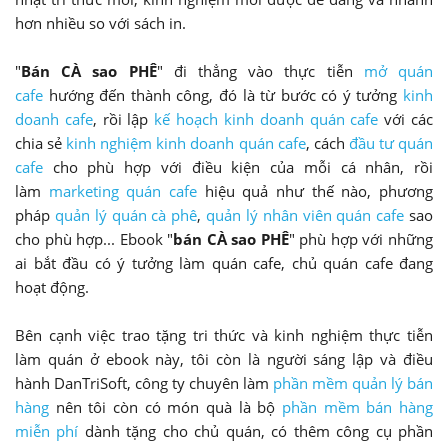
hơn nhiều so với sách in.
"
Bán CÀ sao PHÊ
" đi thẳng vào thực tiễn
mở quán
cafe
hướng đến thành công, đó là từ bước có ý tưởng
kinh
doanh cafe
, rồi lập
kế hoạch kinh doanh quán cafe
với các
chia sẻ
kinh nghiệm kinh doanh quán cafe
, cách
đầu tư quán
cafe
cho phù hợp với điều kiện của mỗi cá nhân, rồi
làm
marketing quán cafe
hiệu quả như thế nào, phương
pháp
quản lý quán cà phê
,
quản lý nhân viên quán cafe
sao
cho phù hợp... Ebook "
bán CÀ sao PHÊ
" phù hợp với những
ai bắt đầu có ý tưởng làm quán cafe, chủ quán cafe đang
hoạt động.
Bên cạnh việc trao tặng tri thức và kinh nghiệm thực tiễn
làm quán ở ebook này, tôi còn là người sáng lập và điều
hành DanTriSoft, công ty chuyên làm
phần mềm quản lý bán
hàng
nên tôi còn có món quà là bộ
phần mềm bán hàng
miễn phí
dành tặng cho chủ quán, có thêm công cụ phần