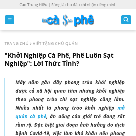
S
Cao Trung Hiếu | Sống là cho đâu chỉ nhận riêng mình
k
i
p
t
o
TRANG CHỦ
VIẾT TẶNG CHỦ QUÁN
c
"Khởi Nghiệp Cà Phê, Phê Luôn Sạt
o
n
Nghiệp": Lời Thức Tỉnh?
t
e
Mấy năm gần đây phong trào khởi nghiệp
n
được cả xã hội quan tâm nhưng khởi nghiệp
t
theo phong trào thì sạt nghiệp cũng lắm.
Nhiều nhất là phong trào khởi nghiệp
mở
quán cà phê
, ăn uống của giới trẻ đang rất
rầm rộ. Đặc biệt giai đoạn ảnh hưởng do dịch
bệnh Covid-19, việc làm khó khăn nên phong