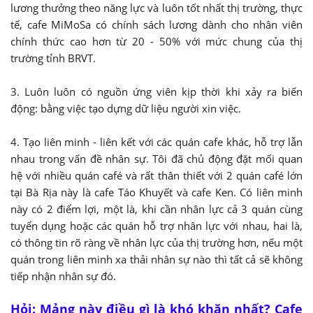
lương thưởng theo năng lực và luôn tốt nhất thị trường, thực
tế, cafe MiMoSa có chính sách lương dành cho nhân viên
chính thức cao hơn từ 20 - 50% với mức chung của thị
trường tỉnh BRVT.
3. Luôn luôn có nguồn ứng viên kịp thời khi xảy ra biến
động: bằng việc tạo dựng dữ liệu người xin việc.
4. Tạo liên minh - liên kết với các quán cafe khác, hỗ trợ lẫn
nhau trong vấn đề nhân sự. Tôi đã chủ động đặt mối quan
hệ với nhiều quán café và rất thân thiết với 2 quán café lớn
tại Bà Rịa này là cafe Táo Khuyết và cafe Ken. Có liên minh
này có 2 điểm lợi, một là, khi cần nhân lực cả 3 quán cùng
tuyển dụng hoặc các quán hỗ trợ nhân lực với nhau, hai là,
có thông tin rõ ràng về nhân lực của thị trường hơn, nếu một
quán trong liên minh xa thải nhân sự nào thì tất cả sẽ không
tiếp nhận nhân sự đó.
Hỏi: Mảng này điều gì là khó khăn nhất? Cafe